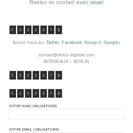
Restez en contact avec
nous
!
FACEBOOK
TWITTER
GOOGLE+
PINTEREST
VIADEO
LINKEDIN
E-MAIL
Suivez nous sur
Twitter
,
Facebook
,
Scoop-it
,
Google+
contact@detox-digitale.com
BORDEAUX – BERLIN
FACEBOOK
TWITTER
GOOGLE+
PINTEREST
VIADEO
LINKEDIN
E-MAIL
FACEBOOK
TWITTER
GOOGLE+
PINTEREST
VIADEO
LINKEDIN
E-MAIL
VOTRE NOM (OBLIGATOIRE)
VOTRE EMAIL (OBLIGATOIRE)