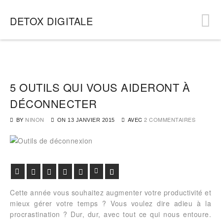
DETOX DIGITALE
5 OUTILS QUI VOUS AIDERONT À
DÉCONNECTER
BY
NINON
AVEC
2 COMMENTAIRES
ON
13 JANVIER 2015
Facebook
Twitter
Google+
Pinterest
Viadeo
LinkedIn
E-mail
Cette année vous souhaitez augmenter votre productivité et
mieux gérer votre temps ? Vous voulez dire adieu à la
procrastination ? Dur, dur, avec tout ce qui nous entoure.