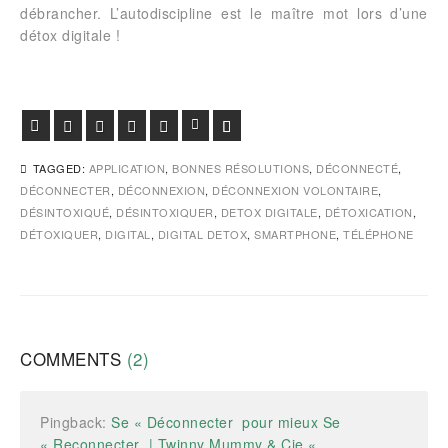
débrancher. L’autodiscipline est le maître mot lors d’une
détox digitale !
Facebook
Twitter
Google+
Pinterest
Viadeo
LinkedIn
E-mail
TAGGED:
APPLICATION
,
BONNES RÉSOLUTIONS
,
DÉCONNECTÉ
,
DÉCONNECTER
,
DÉCONNEXION
,
DÉCONNEXION VOLONTAIRE
,
DÉSINTOXIQUÉ
,
DÉSINTOXIQUER
,
DETOX DIGITALE
,
DÉTOXICATION
,
DÉTOXIQUER
,
DIGITAL
,
DIGITAL DETOX
,
SMARTPHONE
,
TÉLÉPHONE
COMMENTS
(2)
Pingback:
Se « Déconnecter pour mieux Se
« Reconnecter | Twinny Mummy & Cie «