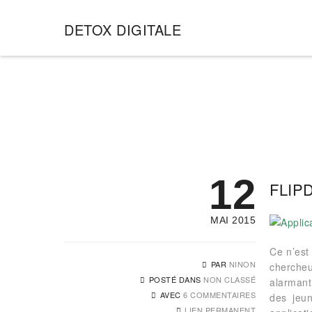
DETOX DIGITALE
12
FLIP
MAI 2015
Ce n’est
PAR
NINON
chercheu
POSTÉ DANS
NON CLASSÉ
alarmant
AVEC
6 COMMENTAIRES
des jeun
LIEN PERMANENT