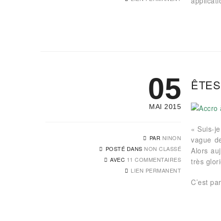
applicati
05
ÊTES
MAI 2015
« Suis-j
PAR
NINON
vague de
POSTÉ DANS
NON CLASSÉ
Alors au
AVEC
11 COMMENTAIRES
très glo
LIEN PERMANENT
C’est part