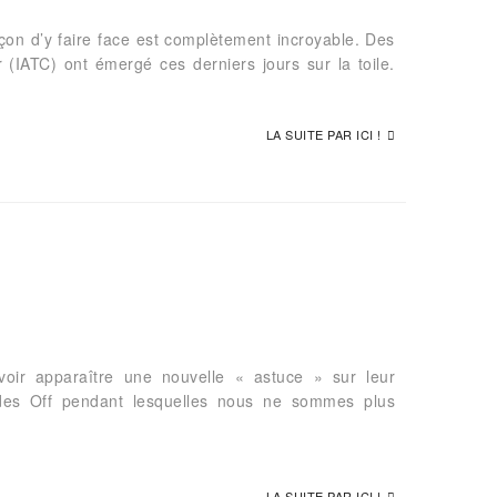
açon d’y faire face est complètement incroyable. Des
(IATC) ont émergé ces derniers jours sur la toile.
LA SUITE PAR ICI !
oir apparaître une nouvelle « astuce » sur leur
odes Off pendant lesquelles nous ne sommes plus
LA SUITE PAR ICI !