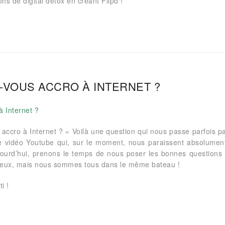
ons de digital détox en créant Flipd !
-VOUS ACCRO À INTERNET ?
e accro à Internet ? » Voilà une question qui nous passe parfois p
 vidéo Youtube qui, sur le moment, nous paraissent absolumen
jourd’hui, prenons le temps de nous poser les bonnes questions 
rieux, mais nous sommes tous dans le même bateau !
i !