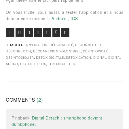
«gamifiée» voie le jour plus rapidement !
On vous invite, vous aussi, à tester l’application et à nous
donner votre ressenti :
Android
,
IOS
Facebook
Twitter
Google+
Pinterest
Viadeo
LinkedIn
E-mail
TAGGED:
APPLICATION
,
DÉCONNECTÉ
,
DÉCONNECTER
,
DÉCONNEXION
,
DÉCONNEXION VOLONTAIRE
,
DÉSINTOXIQUÉ
,
DÉSINTOXIQUER
,
DETOX DIGITALE
,
DÉTOXICATION
,
DIGITAL
,
DIGITAL
ADDICT
,
DIGITAL DETOX
,
TENDANCE
,
TEST
COMMENTS
(2)
Pingback:
Digital Detach : smartphone devient
dumbphone.