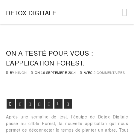
DETOX DIGITALE
ON A TESTÉ POUR VOUS :
L’APPLICATION FOREST.
BY
NINON
AVEC
2 COMMENTAIRES
ON
16 SEPTEMBRE 2014
Facebook
Twitter
Google+
Pinterest
Viadeo
LinkedIn
E-mail
Après une semaine de test, l’équipe de Detox Digitale
passe au crible Forest, la nouvelle application qui nous
permet de déconnecter le temps de planter un arbre. Tout