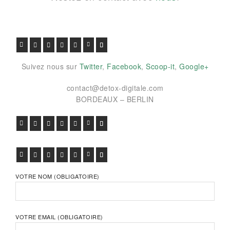
FACEBOOK
TWITTER
GOOGLE+
PINTEREST
VIADEO
LINKEDIN
E-MAIL
Suivez nous sur
Twitter
,
Facebook
,
Scoop-it
,
Google+
contact@detox-digitale.com
BORDEAUX – BERLIN
FACEBOOK
TWITTER
GOOGLE+
PINTEREST
VIADEO
LINKEDIN
E-MAIL
FACEBOOK
TWITTER
GOOGLE+
PINTEREST
VIADEO
LINKEDIN
E-MAIL
VOTRE NOM (OBLIGATOIRE)
VOTRE EMAIL (OBLIGATOIRE)