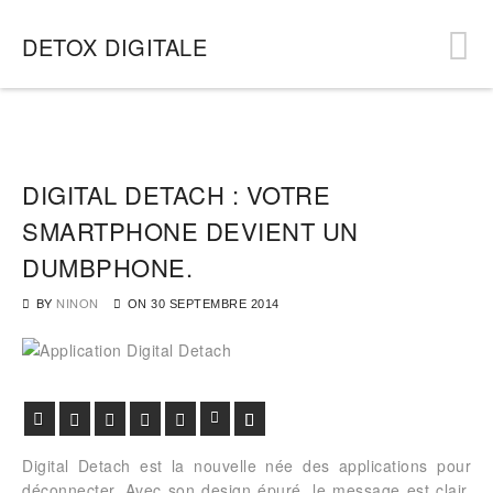
DETOX DIGITALE
DIGITAL DETACH : VOTRE
SMARTPHONE DEVIENT UN
DUMBPHONE.
BY
NINON
ON
30 SEPTEMBRE 2014
Facebook
Twitter
Google+
Pinterest
Viadeo
LinkedIn
E-mail
Digital Detach est la nouvelle née des applications pour
déconnecter. Avec son design épuré, le message est clair,