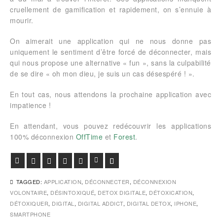
cruellement de gamification et rapidement, on s’ennuie à
mourir.
On aimerait une application qui ne nous donne pas
uniquement le sentiment d’être forcé de déconnecter, mais
qui nous propose une alternative « fun », sans la culpabilité
de se dire « oh mon dieu, je suis un cas désespéré ! ».
En tout cas, nous attendons la prochaine application avec
impatience !
En attendant, vous pouvez redécouvrir les applications
100% déconnexion
OffTime
et
Forest
.
Facebook
Twitter
Google+
Pinterest
Viadeo
LinkedIn
E-mail
TAGGED:
APPLICATION
,
DÉCONNECTER
,
DÉCONNEXION
VOLONTAIRE
,
DÉSINTOXIQUÉ
,
DETOX DIGITALE
,
DÉTOXICATION
,
DÉTOXIQUER
,
DIGITAL
,
DIGITAL ADDICT
,
DIGITAL DETOX
,
IPHONE
,
SMARTPHONE