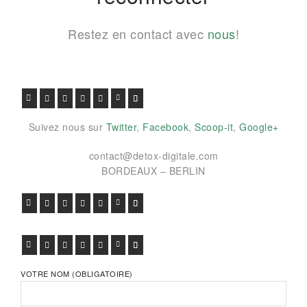
Restez en contact avec
nous
!
FACEBOOK
TWITTER
GOOGLE+
PINTEREST
VIADEO
LINKEDIN
E-MAIL
Suivez nous sur
Twitter
,
Facebook
,
Scoop-it
,
Google+
contact@detox-digitale.com
BORDEAUX – BERLIN
FACEBOOK
TWITTER
GOOGLE+
PINTEREST
VIADEO
LINKEDIN
E-MAIL
FACEBOOK
TWITTER
GOOGLE+
PINTEREST
VIADEO
LINKEDIN
E-MAIL
VOTRE NOM (OBLIGATOIRE)