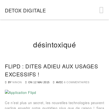
DETOX DIGITALE
désintoxiqué
FLIPD : DITES ADIEU AUX USAGES
EXCESSIFS !
BY
NINON
AVEC
6 COMMENTAIRES
ON
12 MAI 2015
Ce n’est plus un secret, les nouvelles technologies peuvent
parfois envahir notre quotidien plus que de raison ! Sara