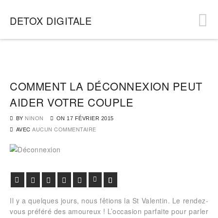
DETOX DIGITALE
COMMENT LA DÉCONNEXION PEUT
AIDER VOTRE COUPLE
BY
NINON
ON
17 FÉVRIER 2015
AVEC
AUCUN COMMENTAIRE
Facebook
Twitter
Google+
Pinterest
Viadeo
LinkedIn
E-mail
Il y a quelques jours, nous fêtions la St Valentin. Le rendez-
vous préféré des amoureux ! L’occasion parfaite pour parler