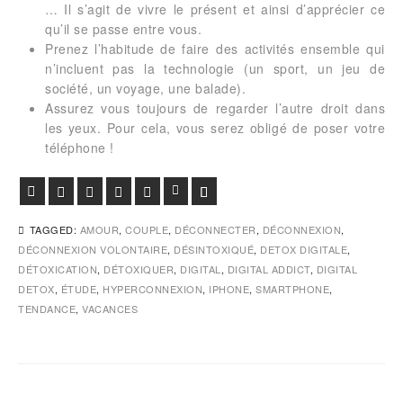
… Il s’agit de vivre le présent et ainsi d’apprécier ce
qu’il se passe entre vous.
Prenez l’habitude de faire des activités ensemble qui
n’incluent pas la technologie (un sport, un jeu de
société, un voyage, une balade).
Assurez vous toujours de regarder l’autre droit dans
les yeux. Pour cela, vous serez obligé de poser votre
téléphone !
Facebook
Twitter
Google+
Pinterest
Viadeo
LinkedIn
E-mail
TAGGED:
AMOUR
,
COUPLE
,
DÉCONNECTER
,
DÉCONNEXION
,
DÉCONNEXION VOLONTAIRE
,
DÉSINTOXIQUÉ
,
DETOX DIGITALE
,
DÉTOXICATION
,
DÉTOXIQUER
,
DIGITAL
,
DIGITAL ADDICT
,
DIGITAL
DETOX
,
ÉTUDE
,
HYPERCONNEXION
,
IPHONE
,
SMARTPHONE
,
TENDANCE
,
VACANCES