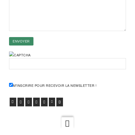
M'INSCRIRE POUR RECEVOIR LA NEWSLETTER !
FACEBOOK
TWITTER
GOOGLE+
PINTEREST
VIADEO
LINKEDIN
E-MAIL