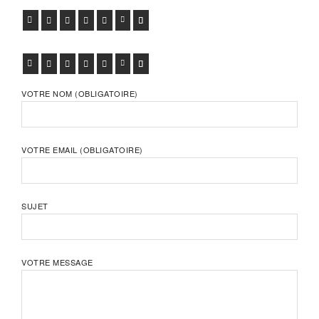
FACEBOOK
TWITTER
GOOGLE+
PINTEREST
VIADEO
LINKEDIN
E-MAIL
FACEBOOK
TWITTER
GOOGLE+
PINTEREST
VIADEO
LINKEDIN
E-MAIL
VOTRE NOM (OBLIGATOIRE)
VOTRE EMAIL (OBLIGATOIRE)
SUJET
VOTRE MESSAGE