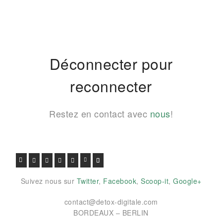
Déconnecter pour
reconnecter
Restez en contact avec
nous
!
FACEBOOK
TWITTER
GOOGLE+
PINTEREST
VIADEO
LINKEDIN
E-MAIL
Suivez nous sur
Twitter
,
Facebook
,
Scoop-it
,
Google+
contact@detox-digitale.com
BORDEAUX – BERLIN