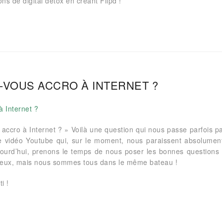
ons de digital détox en créant Flipd !
-VOUS ACCRO À INTERNET ?
e accro à Internet ? » Voilà une question qui nous passe parfois p
 vidéo Youtube qui, sur le moment, nous paraissent absolumen
jourd’hui, prenons le temps de nous poser les bonnes questions 
rieux, mais nous sommes tous dans le même bateau !
i !