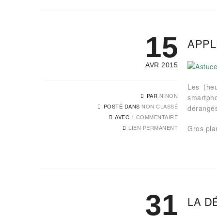
15
APPL
AVR 2015
Les (heu
PAR
NINON
smartph
POSTÉ DANS
NON CLASSÉ
dérangés 
AVEC
1 COMMENTAIRE
LIEN PERMANENT
Gros plan
31
LA D