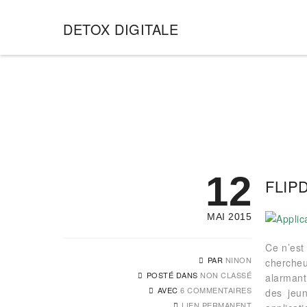
DETOX DIGITALE
12
FLIP
MAI 2015
Ce n’est
PAR
NINON
chercheu
POSTÉ DANS
NON CLASSÉ
alarmant
AVEC
6 COMMENTAIRES
des jeun
LIEN PERMANENT