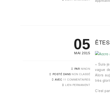
applicati
05
ÊTES
MAI 2015
« Suis-j
PAR
NINON
vague de
POSTÉ DANS
NON CLASSÉ
Alors au
AVEC
11 COMMENTAIRES
très glo
LIEN PERMANENT
C’est part