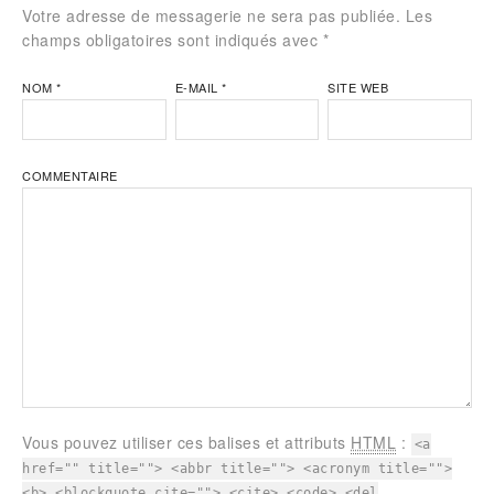
Votre adresse de messagerie ne sera pas publiée. Les
champs obligatoires sont indiqués avec
*
NOM
*
E-MAIL
*
SITE WEB
COMMENTAIRE
Vous pouvez utiliser ces balises et attributs
HTML
:
<a
href="" title=""> <abbr title=""> <acronym title="">
<b> <blockquote cite=""> <cite> <code> <del