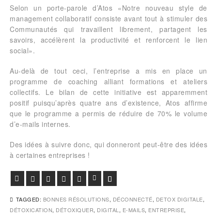
Selon un porte-parole d’Atos «Notre nouveau style de
management collaboratif consiste avant tout à stimuler des
Communautés qui travaillent librement, partagent les
savoirs, accélèrent la productivité et renforcent le lien
social».
Au-delà de tout ceci, l’entreprise a mis en place un
programme de coaching alliant formations et ateliers
collectifs. Le bilan de cette initiative est apparemment
positif puisqu’après quatre ans d’existence, Atos affirme
que le programme a permis de réduire de 70% le volume
d’e-mails internes.
Des idées à suivre donc, qui donneront peut-être des idées
à certaines entreprises !
Facebook
Twitter
Google+
Pinterest
Viadeo
LinkedIn
E-mail
TAGGED:
BONNES RÉSOLUTIONS
,
DÉCONNECTÉ
,
DETOX DIGITALE
,
DÉTOXICATION
,
DÉTOXIQUER
,
DIGITAL
,
E-MAILS
,
ENTREPRISE
,