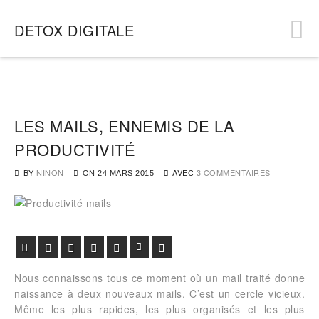
DETOX DIGITALE
LES MAILS, ENNEMIS DE LA
PRODUCTIVITÉ
BY
NINON
AVEC
3 COMMENTAIRES
ON
24 MARS 2015
Facebook
Twitter
Google+
Pinterest
Viadeo
LinkedIn
E-mail
Nous connaissons tous ce moment où un mail traité donne
naissance à deux nouveaux mails. C’est un cercle vicieux.
Même les plus rapides, les plus organisés et les plus