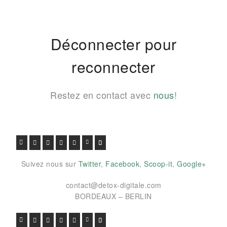
Déconnecter pour
reconnecter
Restez en contact avec
nous
!
FACEBOOK
TWITTER
GOOGLE+
PINTEREST
VIADEO
LINKEDIN
E-MAIL
Suivez nous sur
Twitter
,
Facebook
,
Scoop-it
,
Google+
contact@detox-digitale.com
BORDEAUX – BERLIN
FACEBOOK
TWITTER
GOOGLE+
PINTEREST
VIADEO
LINKEDIN
E-MAIL