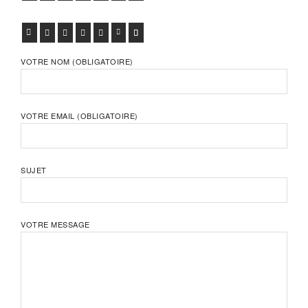
FACEBOOK
TWITTER
GOOGLE+
PINTEREST
VIADEO
LINKEDIN
E-MAIL
VOTRE NOM (OBLIGATOIRE)
VOTRE EMAIL (OBLIGATOIRE)
SUJET
VOTRE MESSAGE