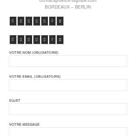
contact@detox-digitale.com
BORDEAUX – BERLIN
FACEBOOK
TWITTER
GOOGLE+
PINTEREST
VIADEO
LINKEDIN
E-MAIL
FACEBOOK
TWITTER
GOOGLE+
PINTEREST
VIADEO
LINKEDIN
E-MAIL
VOTRE NOM (OBLIGATOIRE)
VOTRE EMAIL (OBLIGATOIRE)
SUJET
VOTRE MESSAGE