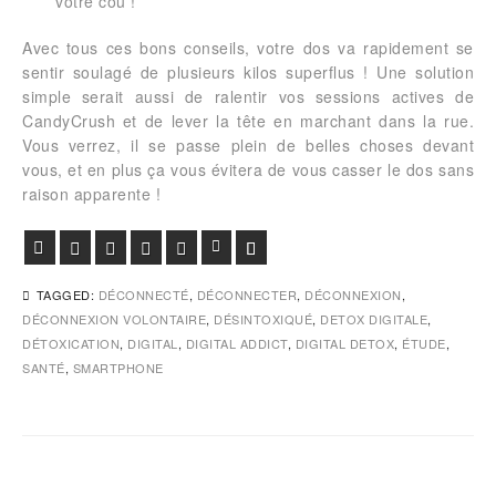
votre cou !
Avec tous ces bons conseils, votre dos va rapidement se
sentir soulagé de plusieurs kilos superflus ! Une solution
simple serait aussi de ralentir vos sessions actives de
CandyCrush et de lever la tête en marchant dans la rue.
Vous verrez, il se passe plein de belles choses devant
vous, et en plus ça vous évitera de vous casser le dos sans
raison apparente !
Facebook
Twitter
Google+
Pinterest
Viadeo
LinkedIn
E-mail
TAGGED:
DÉCONNECTÉ
,
DÉCONNECTER
,
DÉCONNEXION
,
DÉCONNEXION VOLONTAIRE
,
DÉSINTOXIQUÉ
,
DETOX DIGITALE
,
DÉTOXICATION
,
DIGITAL
,
DIGITAL ADDICT
,
DIGITAL DETOX
,
ÉTUDE
,
SANTÉ
,
SMARTPHONE