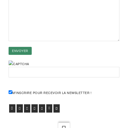
M'INSCRIRE POUR RECEVOIR LA NEWSLETTER !
FACEBOOK
TWITTER
GOOGLE+
PINTEREST
VIADEO
LINKEDIN
E-MAIL