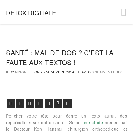
DETOX DIGITALE
SANTÉ : MAL DE DOS ? C’EST LA
FAUTE AUX TEXTOS !
BY
NINON
AVEC
3 COMMENTAIRES
ON
25 NOVEMBRE 2014
Facebook
Twitter
Google+
Pinterest
Viadeo
LinkedIn
E-mail
Pencher votre tête pour écrire un texto aurait des
répercutions sur notre santé ! Selon
une étude
menée par
le Docteur Ken Hansraj (chirurgien orthopédique et