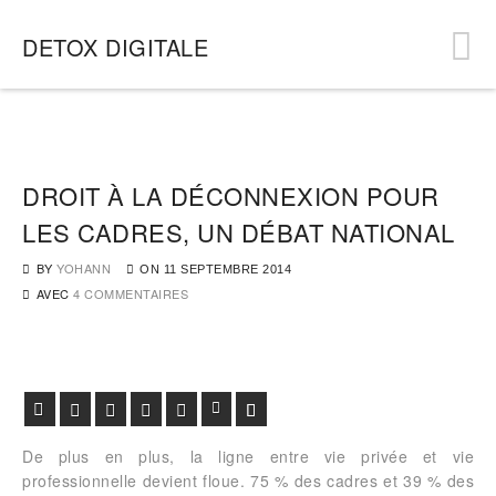
DETOX DIGITALE
DROIT À LA DÉCONNEXION POUR
LES CADRES, UN DÉBAT NATIONAL
BY
YOHANN
ON
11 SEPTEMBRE 2014
AVEC
4 COMMENTAIRES
Facebook
Twitter
Google+
Pinterest
Viadeo
LinkedIn
E-mail
De plus en plus, la ligne entre vie privée et vie
professionnelle devient floue. 75 % des cadres et 39 % des