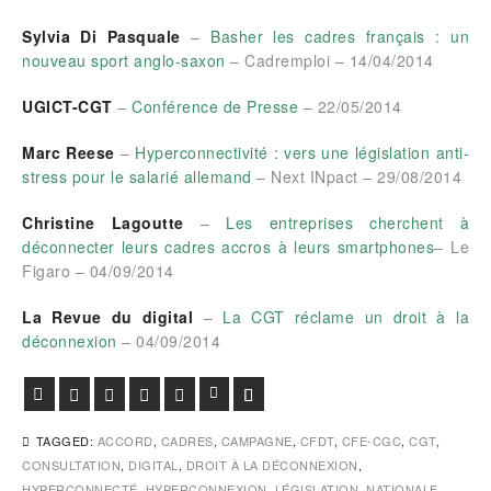
Sylvia Di Pasquale
–
Basher les cadres français : un
nouveau sport anglo-saxon
– Cadremploi – 14/04/2014
UGICT-CGT
–
Conférence de Presse
– 22/05/2014
Marc Reese
–
Hyperconnectivité : vers une législation anti-
stress pour le salarié allemand
– Next INpact – 29/08/2014
Christine Lagoutte
–
Les entreprises cherchent à
déconnecter leurs cadres accros à leurs smartphones
– Le
Figaro – 04/09/2014
La Revue du digital
–
La CGT réclame un droit à la
déconnexion
– 04/09/2014
Facebook
Twitter
Google+
Pinterest
Viadeo
LinkedIn
E-mail
TAGGED:
ACCORD
,
CADRES
,
CAMPAGNE
,
CFDT
,
CFE-CGC
,
CGT
,
CONSULTATION
,
DIGITAL
,
DROIT À LA DÉCONNEXION
,
HYPERCONNECTÉ
,
HYPERCONNEXION
,
LÉGISLATION
,
NATIONALE
,