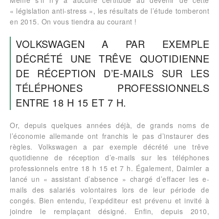
Même s’il n’y a aucune certitude au devenir de cette
« législation anti-stress », les résultats de l’étude tomberont
en 2015. On vous tiendra au courant !
VOLKSWAGEN A PAR EXEMPLE
DÉCRÉTÉ UNE TRÊVE QUOTIDIENNE
DE RÉCEPTION D’E-MAILS SUR LES
TÉLÉPHONES PROFESSIONNELS
ENTRE 18 H 15 ET 7 H.
Or, depuis quelques années déjà, de grands noms de
l’économie allemande ont franchis le pas d’instaurer des
règles. Volkswagen a par exemple décrété une trêve
quotidienne de réception d’e-mails sur les téléphones
professionnels entre 18 h 15 et 7 h. Également, Daimler a
lancé un « assistant d’absence » chargé d’effacer les e-
mails des salariés volontaires lors de leur période de
congés. Bien entendu, l’expéditeur est prévenu et invité à
joindre le remplaçant désigné. Enfin, depuis 2010,