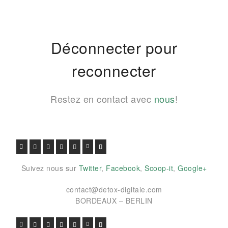
Déconnecter pour
reconnecter
Restez en contact avec
nous
!
FACEBOOK
TWITTER
GOOGLE+
PINTEREST
VIADEO
LINKEDIN
E-MAIL
Suivez nous sur
Twitter
,
Facebook
,
Scoop-it
,
Google+
contact@detox-digitale.com
BORDEAUX – BERLIN
FACEBOOK
TWITTER
GOOGLE+
PINTEREST
VIADEO
LINKEDIN
E-MAIL