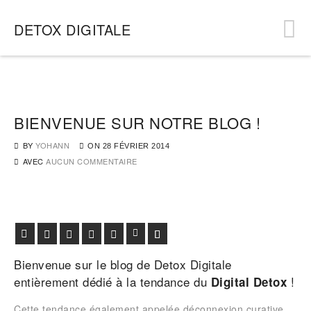
DETOX DIGITALE
BIENVENUE SUR NOTRE BLOG !
BY
YOHANN
ON
28 FÉVRIER 2014
AVEC
AUCUN COMMENTAIRE
Facebook
Twitter
Google+
Pinterest
Viadeo
LinkedIn
E-mail
Bienvenue sur le blog de
Detox Digitale
entièrement dédié à la tendance du
!
Digital
Detox
Cette tendance également appelée déconnexion curative,