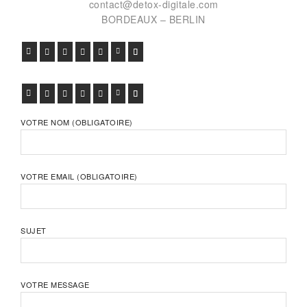
contact@detox-digitale.com
BORDEAUX – BERLIN
FACEBOOK
TWITTER
GOOGLE+
PINTEREST
VIADEO
LINKEDIN
E-MAIL
FACEBOOK
TWITTER
GOOGLE+
PINTEREST
VIADEO
LINKEDIN
E-MAIL
VOTRE NOM (OBLIGATOIRE)
VOTRE EMAIL (OBLIGATOIRE)
SUJET
VOTRE MESSAGE