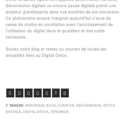
déconnexion digitale ou encore pause digitale prend une
ampleur grandissante dans nos sociétés de sur-connexion.
Ce phénomène encore marginal aujourd’hui n’aura de
cesse de croitre en corrélation avec l’accroissement de
l’utilisation du digital dans le quotidien et des outils
connectés.
Suivez notre blog et restez au courant de toutes les
actualités liées au Digital Detox.
Facebook
Twitter
Google+
Pinterest
Viadeo
LinkedIn
E-mail
TAGGED:
BIENVENUE
,
BLOG
,
CURATIVE
,
DÉCONNEXION
,
DETOX
DIGITALE
,
DIGITAL DETOX
,
TENDANCE