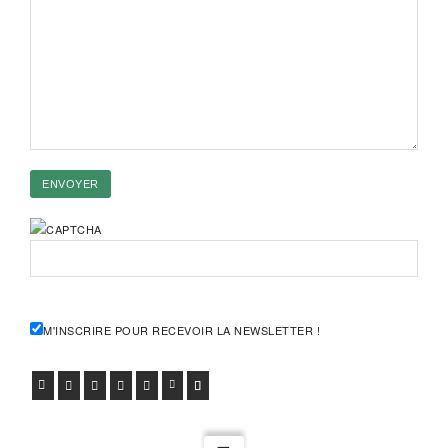
M'INSCRIRE POUR RECEVOIR LA NEWSLETTER !
FACEBOOK
TWITTER
GOOGLE+
PINTEREST
VIADEO
LINKEDIN
E-MAIL