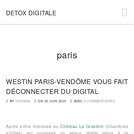
DETOX DIGITALE
paris
WESTIN PARIS-VENDÔME VOUS FAIT
DÉCONNECTER DU DIGITAL
BY
YOHANN
AVEC
3 COMMENTAIRES
ON
19 JUIN 2014
Après s’être intéressé au
Château La Gravière
(Chambres
d’hôtes) qui proposait un séjour digital detox à la